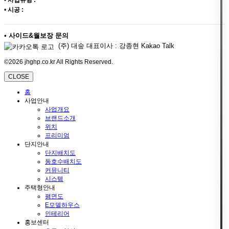
•
시공 :
•
사이드&월보장 문의
(주) 대숲 대표이사 : 강종현 Kakao Talk
©2026 jhghp.co.kr All Rights Reserved.
CLOSE
홈
사업안내
사업개요
브랜드소개
위치
프리미엄
단지안내
단지배치도
동호수배치도
커뮤니티
시스템
주택형안내
평면도
E모델하우스
인테리어
홍보센터