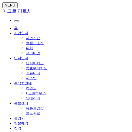
MENU
아크로 라로체
홈
사업안내
사업개요
브랜드소개
위치
프리미엄
단지안내
단지배치도
동호수배치도
커뮤니티
시스템
주택형안내
평면도
E모델하우스
인테리어
홍보센터
유튜브영상
보도자료
분양가
방문예약
청약