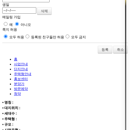
생일
메일링 가입
예
아니오
쪽지 허용
모두 허용
등록된 친구들만 허용
모두 금지
취소
홈
사업안내
단지안내
주택형안내
홍보센터
분양가
방문예약
청약
•
명칭 :
•
대지위치 :
•
세대수 :
•
주택형 :
•
규모 :
•
사업유형 :