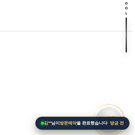
SCROOL
• MODEL HOUSE GRAND OPEN • MODEL HOUSE GRAND OPEN • MODEL HOUSE GRAND OPEN •
MODEL
HOUSE
김**
님이
방문예약
을 완료했습니다
· 방금 전