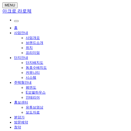
MENU
아크로 라로체
홈
사업안내
사업개요
브랜드소개
위치
프리미엄
단지안내
단지배치도
동호수배치도
커뮤니티
시스템
주택형안내
평면도
E모델하우스
인테리어
홍보센터
유튜브영상
보도자료
분양가
방문예약
청약