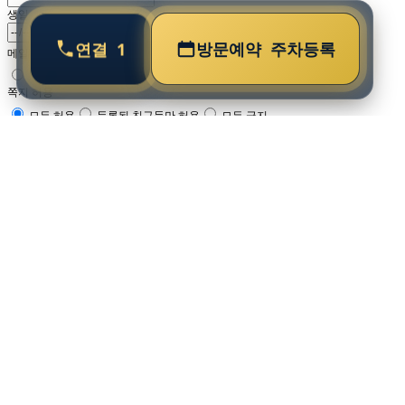
생일
연결
1
방문예약
주차등록
메일링 가입
예
아니오
쪽지 허용
모두 허용
등록된 친구들만 허용
모두 금지
홈
사업안내
단지안내
주택형안내
홍보센터
분양가
방문예약
청약
•
명칭 :
•
대지위치 :
•
세대수 :
•
주택형 :
•
규모 :
•
사업유형 :