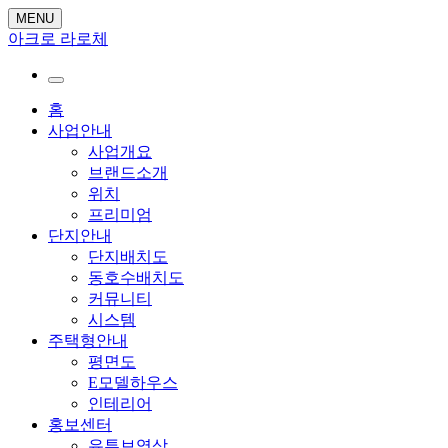
MENU
아크로 라로체
홈
사업안내
사업개요
브랜드소개
위치
프리미엄
단지안내
단지배치도
동호수배치도
커뮤니티
시스템
주택형안내
평면도
E모델하우스
인테리어
홍보센터
유튜브영상