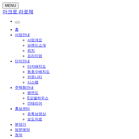
MENU
아크로 라로체
홈
사업안내
사업개요
브랜드소개
위치
프리미엄
단지안내
단지배치도
동호수배치도
커뮤니티
시스템
주택형안내
평면도
E모델하우스
인테리어
홍보센터
유튜브영상
보도자료
분양가
방문예약
청약