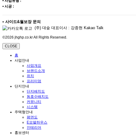
•
사업유형 :
•
시공 :
•
사이드&월보장 문의
(주) 대숲 대표이사 : 강종현 Kakao Talk
©2026 jhghp.co.kr All Rights Reserved.
CLOSE
홈
사업안내
사업개요
브랜드소개
위치
프리미엄
단지안내
단지배치도
동호수배치도
커뮤니티
시스템
주택형안내
평면도
E모델하우스
인테리어
홍보센터