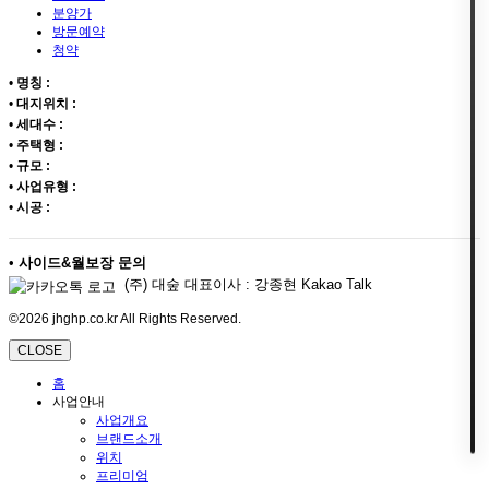
분양가
방문예약
청약
•
명칭 :
•
대지위치 :
•
세대수 :
•
주택형 :
•
규모 :
•
사업유형 :
•
시공 :
•
사이드&월보장 문의
(주) 대숲 대표이사 : 강종현 Kakao Talk
©2026 jhghp.co.kr All Rights Reserved.
CLOSE
홈
사업안내
사업개요
브랜드소개
위치
프리미엄