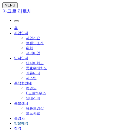
MENU
아크로 라로체
홈
사업안내
사업개요
브랜드소개
위치
프리미엄
단지안내
단지배치도
동호수배치도
커뮤니티
시스템
주택형안내
평면도
E모델하우스
인테리어
홍보센터
유튜브영상
보도자료
분양가
방문예약
청약