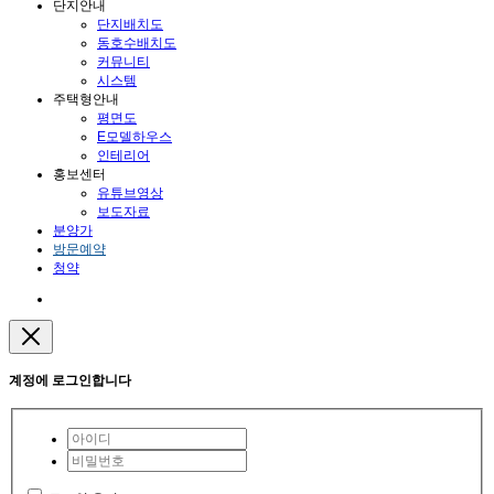
단지안내
단지배치도
동호수배치도
커뮤니티
시스템
주택형안내
평면도
E모델하우스
인테리어
홍보센터
유튜브영상
보도자료
분양가
방문예약
청약
계정에 로그인합니다