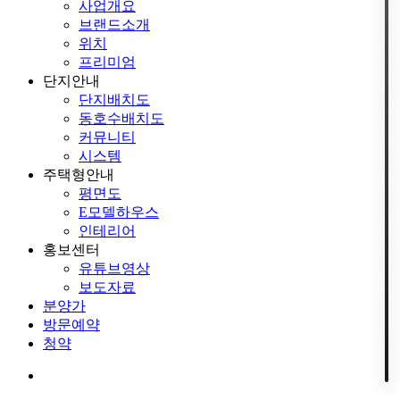
사업개요
브랜드소개
위치
프리미엄
단지안내
단지배치도
동호수배치도
커뮤니티
시스템
주택형안내
평면도
E모델하우스
인테리어
홍보센터
유튜브영상
보도자료
분양가
방문예약
청약