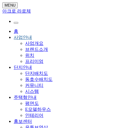
MENU
아크로 라로체
홈
사업안내
사업개요
브랜드소개
위치
프리미엄
단지안내
단지배치도
동호수배치도
커뮤니티
시스템
주택형안내
평면도
E모델하우스
인테리어
홍보센터
유튜브영상