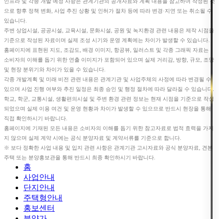
인프라 및 각종 개발 예정 사항은 관계기관의 공개자료와 계획 내용을 참고하여 작성된 것
으로 향후 정책 변화, 사업 추진 상황 및 인허가 절차 등에 따라 변경·지연 또는 취소될 수
있습니다.
주변 상업시설, 공공시설, 교육시설, 문화시설, 공원 및 녹지환경 관련 내용은 제작 시점을
기준으로 작성된 자료이며 실제 조성 시기와 운영 계획에는 차이가 발생할 수 있습니다.
홈페이지에 표현된 지도, 조감도, 배경 이미지, 항공뷰, 일러스트 및 각종 그래픽 자료는
소비자의 이해를 돕기 위한 연출 이미지가 포함되어 있으며 실제 거리감, 방향, 규모, 조망
및 현장 분위기와 차이가 있을 수 있습니다.
각종 개발계획 및 미래 비전 관련 내용은 관계기관 및 사업주체의 사정에 따라 변경될 수
있으며 사업 진행 여부와 추진 일정은 최종 승인 및 행정 절차에 따라 달라질 수 있습니다.
학교, 학군, 교통시설, 생활편의시설 및 주변 환경 관련 정보는 현재 시점을 기준으로 작성
되었으며 실제 이용 여건 및 운영 현황과 차이가 발생할 수 있으므로 반드시 현장을 통해
직접 확인하시기 바랍니다.
홈페이지에 기재된 모든 내용은 소비자의 이해를 돕기 위한 참고자료로 법적 효력을 가지
지 않으며 실제 계약 시에는 공식 분양자료 및 계약서류를 기준으로 합니다.
※ 보다 정확한 사업 내용 및 입지 관련 사항은 관계기관 고시자료와 공식 분양자료, 견본
주택 또는 분양홍보관을 통해 반드시 최종 확인하시기 바랍니다.
홈
사업안내
단지안내
주택형안내
홍보센터
분양가