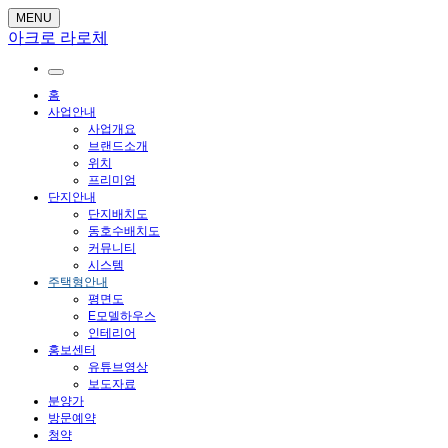
MENU
아크로 라로체
홈
사업안내
사업개요
브랜드소개
위치
프리미엄
단지안내
단지배치도
동호수배치도
커뮤니티
시스템
주택형안내
평면도
E모델하우스
인테리어
홍보센터
유튜브영상
보도자료
분양가
방문예약
청약