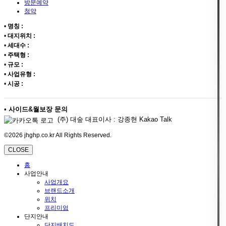
방문예약
청약
•
명칭 :
•
대지위치 :
•
세대수 :
•
주택형 :
•
규모 :
•
사업유형 :
•
시공 :
•
사이드&월보장 문의
(주) 대숲 대표이사 : 강종현 Kakao Talk
©2026 jhghp.co.kr All Rights Reserved.
CLOSE
홈
사업안내
사업개요
브랜드소개
위치
프리미엄
단지안내
단지배치도